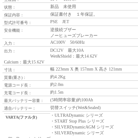
新品 未使用
状態：
保証書付き １年保証。
保証内容：
PSE JET
型式許可番号：
逆接続ブザー
安全機能：
ノーヒューズブレーカー
AC100V 50/60Hz
入力：
DC12V 最大10A
出力：
Wet&Shield：最大14.62V
Calcium：最大15.62V
幅 223mm X 奥 157mm X 高さ 121mm
寸法：
約4.2Kg
質量(重さ)：
約2.0m
電源コード長：
約1.5m
充電コード長：
(5時間率容量)約100Ah
最大バッテリー容量：
切替スイッチ(Wet&Sealed)
適合バッテリー：
・ULTRADynamic シリーズ
VARTA(ファルタ)
・START Stop Plus シリーズ
・SILVERDynamicAGM シリーズ
・SILVERDynamic シリーズ