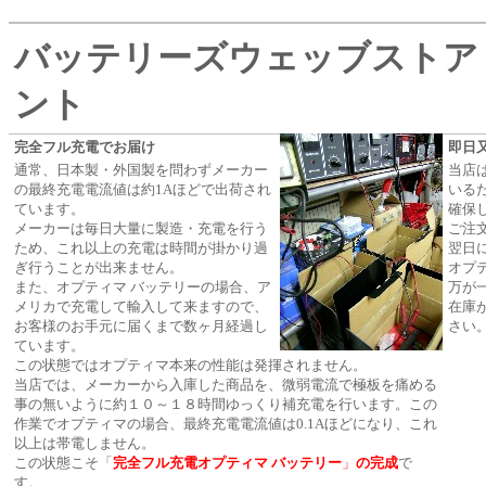
バッテリーズウェッブストア
ント
完全フル充電でお届け
即日
通常、日本製・外国製を問わずメーカー
当店
の最終充電電流値は約1Aほどで出荷され
いる
ています。
確保
メーカーは毎日大量に製造・充電を行う
ご注
ため、これ以上の充電は時間が掛かり過
翌日
ぎ行うことが出来ません。
オプ
また、オプティマ バッテリーの場合、ア
万が
メリカで充電して輸入して来ますので、
在庫
お客様のお手元に届くまで数ヶ月経過し
さい
ています。
この状態ではオプティマ本来の性能は発揮されません。
当店では、メーカーから入庫した商品を、微弱電流で極板を痛める
事の無いように約１０～１８時間ゆっくり補充電を行います。この
作業でオプティマの場合、最終充電電流値は0.1Aほどになり、これ
以上は帯電しません。
この状態こそ「
完全フル充電
オプティマ バッテリー
」
の完成
で
す。