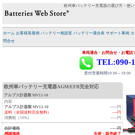
欧州車バッテリー充電器の選び方・使い
ホーム
お客様装着例
バッテリー相談室
バッテリー適合表
サポート事例
カ
問合せ
車両適合・お問合せ・お電話
TEL:090-1
受付営業時間10:00～18:00
欧州車バッテリー充電器AGM/EFB完全対応
アルプス計器製
MV12-10
内容
アルプス計器製
MV12-10
------円
送料（全国送料完全無料）
----円
消費税（10%）
------円
合計価格
------円
感謝価格
生産・販売終了