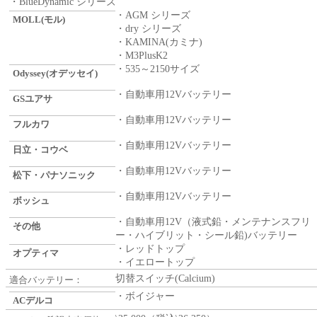
・BlueDynamic シリーズ
・AGM シリーズ
MOLL(モル)
・dry シリーズ
・KAMINA(カミナ)
・M3PlusK2
・535～2150サイズ
Odyssey(オデッセイ)
・自動車用12Vバッテリー
GSユアサ
・自動車用12Vバッテリー
フルカワ
・自動車用12Vバッテリー
日立・コウベ
・自動車用12Vバッテリー
松下・パナソニック
・自動車用12Vバッテリー
ボッシュ
・自動車用12V（液式鉛・メンテナンスフリ
その他
ー・ハイブリット・シール鉛)バッテリー
・レッドトップ
オプティマ
・イエロートップ
切替スイッチ(Calcium)
適合バッテリー：
・ボイジャー
ACデルコ