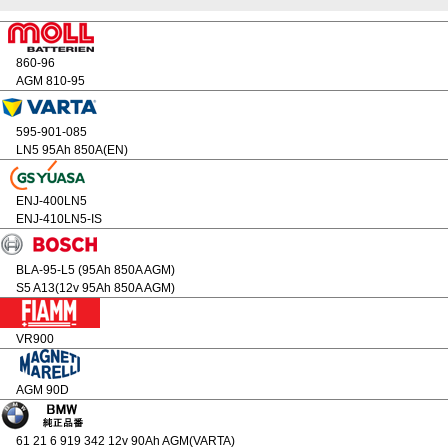
860-96
AGM 810-95
595-901-085
LN5 95Ah 850A(EN)
ENJ-400LN5
ENJ-410LN5-IS
BLA-95-L5 (95Ah 850A AGM)
S5 A13(12v 95Ah 850A AGM)
VR900
AGM 90D
61 21 6 919 342 12v 90Ah AGM(VARTA)