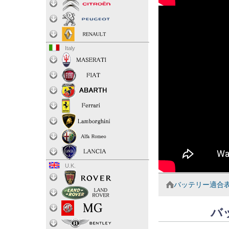
Italy
U.K.
バッテリー適合
バ