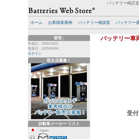
バッテリー純正交換
ホーム
お客様装着例
バッテリー相談室
バッテリー
バッテリー車
管理
;
作成日：2006/10/01
更新日：2025/06/04
ログイン
取次店募集！
受付
自動車メーカー リスト
Japan