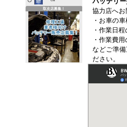
バッテリー
取次店募集！
協力店へお
・お車の車
・作業日程
・作業費用
などご準備
ださい。