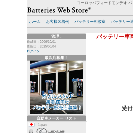
ヨーロッパフォードモンデオ バッ
ホーム
お客様装着例
バッテリー相談室
バッテリー
バッテリー車
管理
;
作成日：2006/10/01
更新日：2025/06/04
ログイン
取次店募集！
受付
自動車メーカー リスト
Japan