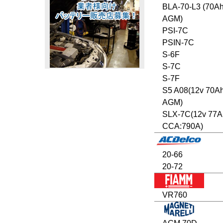
BLA-70-L3 (70A
AGM)
PSI-7C
PSIN-7C
S-6F
S-7C
S-7F
S5 A08(12v 70A
AGM)
SLX-7C(12v 77A
CCA:790A)
20-66
20-72
VR760