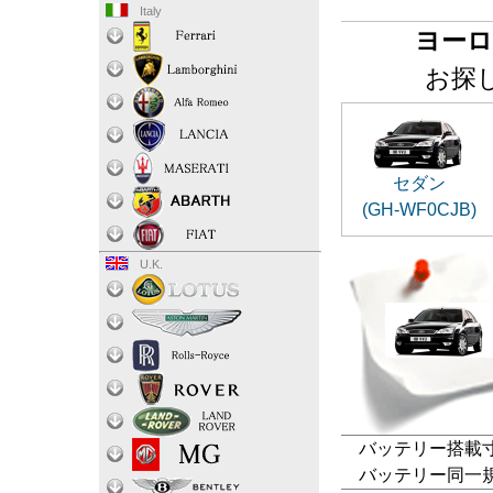
Italy
ヨーロ
お探
セダン
(GH-WF0CJB)
U.K.
バッテリー搭載寸法
バッテリー同一規格：L