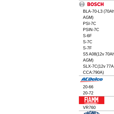
BLA-70-L3 (70A
AGM)
PSI-7C
PSIN-7C
S-6F
S-7C
S-7F
S5 A08(12v 70A
AGM)
SLX-7C(12v 77A
CCA:790A)
20-66
20-72
VR760