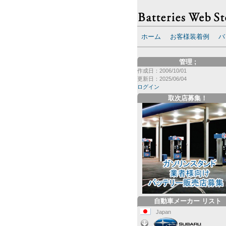
ホーム
お客様装着例
バ
管理
;
作成日：2006/10/01
更新日：2025/06/04
ログイン
取次店募集！
自動車メーカー リスト
Japan