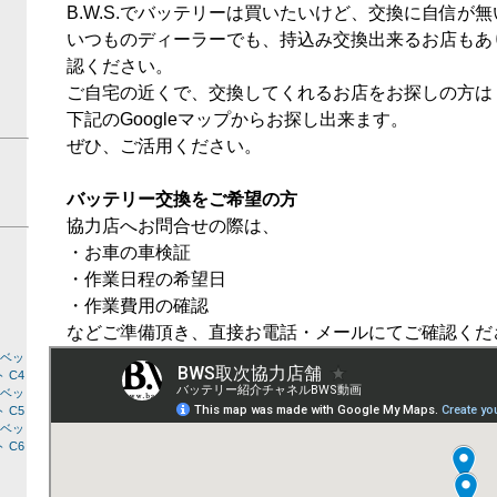
B.W.S.でバッテリーは買いたいけど、交換に自信が無い
いつものディーラーでも、持込み交換出来るお店もあ
認ください。
ご自宅の近くで、交換してくれるお店をお探しの方は
下記のGoogleマップからお探し出来ます。
ぜひ、ご活用ください。
バッテリー交換をご希望の方
協力店へお問合せの際は、
・お車の車検証
・作業日程の希望日
・作業費用の確認
などご準備頂き、直接お電話・メールにてご確認くだ
ルベッ
ト C4
ルベッ
ト C5
ルベッ
ト C6