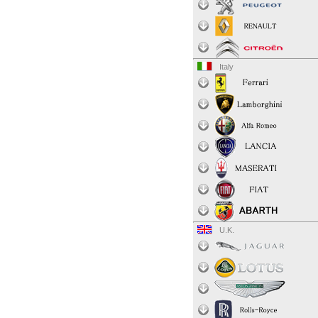
Italy
U.K.