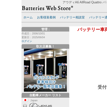
アウディA6 AllRoad Quatt
ホーム
お客様装着例
バッテリー相談室
バッテリー
バッテリー車
管理
;
作成日：2006/10/01
更新日：2025/06/04
ログイン
取次店募集！
受付
自動車メーカー リスト
Japan