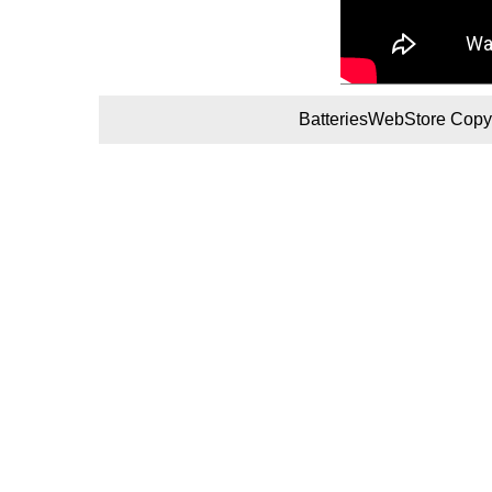
BatteriesWebStore Copyr