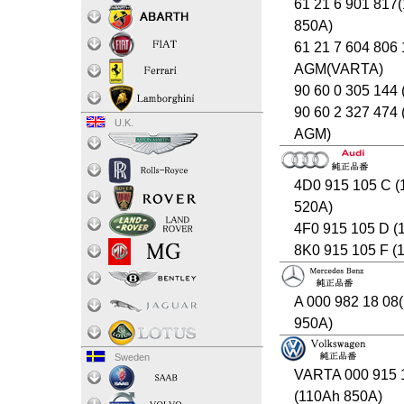
61 21 6 901 817
850A)
61 21 7 604 806
AGM(VARTA)
90 60 0 305 144 
90 60 2 327 474
U.K.
AGM)
4D0 915 105 C 
520A)
4F0 915 105 D (
8K0 915 105 F (
A 000 982 18 08
950A)
Sweden
VARTA 000 915 
(110Ah 850A)