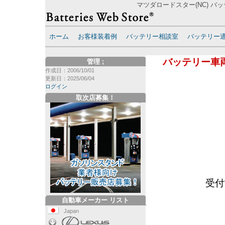
マツダロードスター(NC) バッ
ホーム
お客様装着例
バッテリー相談室
バッテリー
バッテリー車
管理
;
作成日：2006/10/01
更新日：2025/06/04
ログイン
取次店募集！
受付
自動車メーカー リスト
Japan