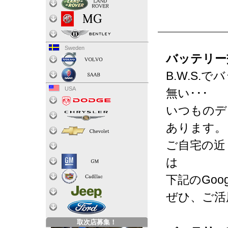
Sweden
バッテリー
B.W.S
USA
無い･･･
いつものデ
あります。
ご自宅の近
は
下記のGo
ぜひ、ご活
取次店募集！