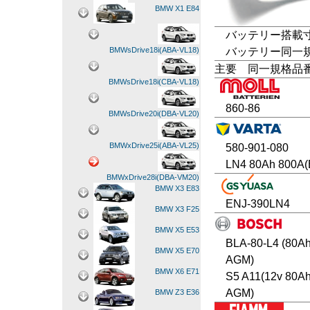
BMW X1 E84
バッテリー搭載寸法
バッテリー同一規格
BMWsDrive18i(ABA-VL18)
主要 同一規格品
BMWsDrive18i(CBA-VL18)
860-86
BMWsDrive20i(DBA-VL20)
BMWxDrive25i(ABA-VL25)
580-901-080
LN4 80Ah 800A(
BMWxDrive28i(DBA-VM20)
BMW X3 E83
ENJ-390LN4
BMW X3 F25
BMW X5 E53
BLA-80-L4 (80A
BMW X5 E70
AGM)
BMW X6 E71
S5 A11(12v 80A
AGM)
BMW Z3 E36