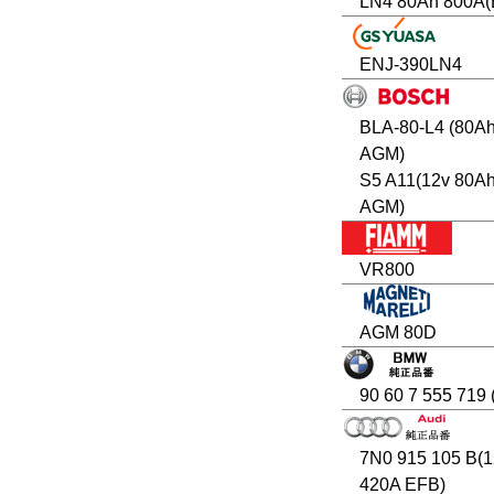
LN4 80Ah 800A(
ENJ-390LN4
BLA-80-L4 (80A
AGM)
S5 A11(12v 80A
AGM)
VR800
AGM 80D
90 60 7 555 719
7N0 915 105 B(1
420A EFB)