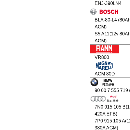
ENJ-390LN4
BLA-80-L4 (80A
AGM)
S5 A11(12v 80A
AGM)
VR800
AGM 80D
90 60 7 555 719
7N0 915 105 B(1
420A EFB)
7P0 915 105 A(1
380A AGM)