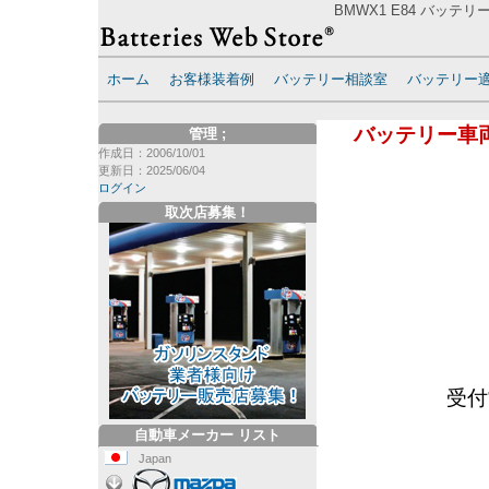
BMWX1 E84 バッテリ
ホーム
お客様装着例
バッテリー相談室
バッテリー
バッテリー車
管理
;
作成日：2006/10/01
更新日：2025/06/04
ログイン
取次店募集！
受付
自動車メーカー リスト
Japan