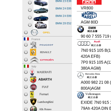
BMW Z3 E38
VR800
BMW Z4 E85
BMW Z4 E89
AGM 80D
BMW Z8 E52
90 60 7 555 719
France
7N0 915 105 B(1
420A EFB)
7P0 915 105 A(1
Italy
380A AGM)
A000 982 21 08 
800A)AGM
EXIDE 7N0 915 
79Ah 420A DIN 