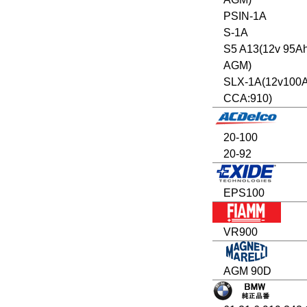
PSIN-1A
S-1A
S5 A13(12v 95A
AGM)
SLX-1A(12v100
CCA:910)
20-100
20-92
EPS100
VR900
AGM 90D