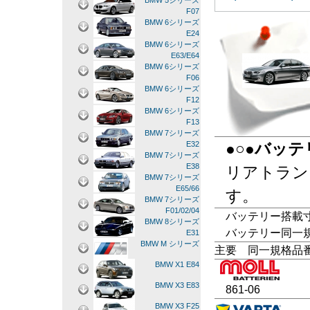
BMW 5シリーズ
F07
BMW 6シリーズ
E24
BMW 6シリーズ
E63/E64
BMW 6シリーズ
F06
BMW 6シリーズ
F12
BMW 6シリーズ
F13
BMW 7シリーズ
●○●バッ
E32
BMW 7シリーズ
E38
リアトラン
BMW 7シリーズ
E65/66
す。
BMW 7シリーズ
F01/02/04
バッテリー搭載寸法
BMW 8シリーズ
バッテリー同一規格
E31
BMW M シリーズ
主要 同一規格品
BMW X1 E84
BMW X3 E83
861-06
BMW X3 F25