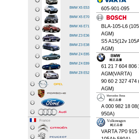
BMW X5 E53
605-901-095
BMW X5 E70
BLA-105-L6 (10
BMW X6 E71
AGM)
BMW Z3 E36
S5 A15(12v 105
BMW Z3 E38
AGM)
BMW Z4 E85
BMW Z4 E89
61 21 7 604 806
BMW Z8 E52
AGM(VARTA)
90 60 2 327 474
AGM)
A 000 982 18 08
950A)
France
VARTA 7P0 915
105Ah 580A)