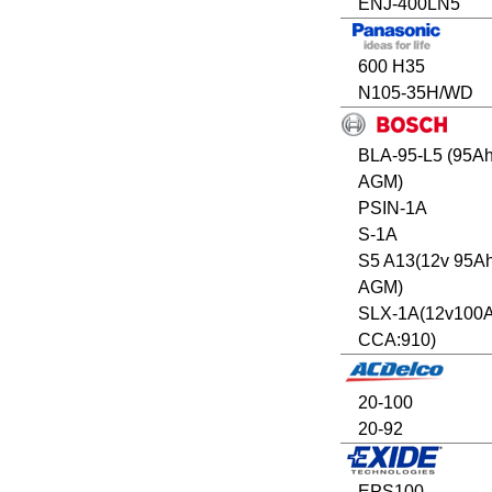
ENJ-400LN5
600 H35
N105-35H/WD
BLA-95-L5 (95A
AGM)
PSIN-1A
S-1A
S5 A13(12v 95A
AGM)
SLX-1A(12v100
CCA:910)
20-100
20-92
EPS100