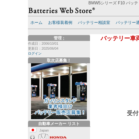
BMW5シリーズ F10 バッ
ホーム
お客様装着例
バッテリー相談室
バッテリー
バッテリー車
管理
;
作成日：2006/10/01
更新日：2025/06/04
ログイン
取次店募集！
受付
自動車メーカー リスト
Japan