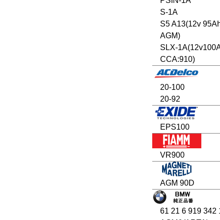
PSIN-1A
S-1A
S5 A13(12v 95A
AGM)
SLX-1A(12v100
CCA:910)
20-100
20-92
EPS100
VR900
AGM 90D
61 21 6 919 342