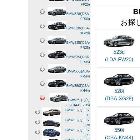
FP25)
B
BMW528i(DBA-
FR30)
お探
BMW528i(DBA-
XG28)
BMW535i(CBA-
FR35)
523d
BMW535i(DBA-
(LDA-FW20)
FR35)
BMW550i(ABA-
FR44)
BMW550i(CBA-
528i
KN44)
(DBA-XG28)
BMWハイブリ
ット(DAA-FZ35)
BMW 5シリーズ
F11
BMW 5シリーズ
G30
550i
BMW 5シリーズ
G31
(CBA-KN44)