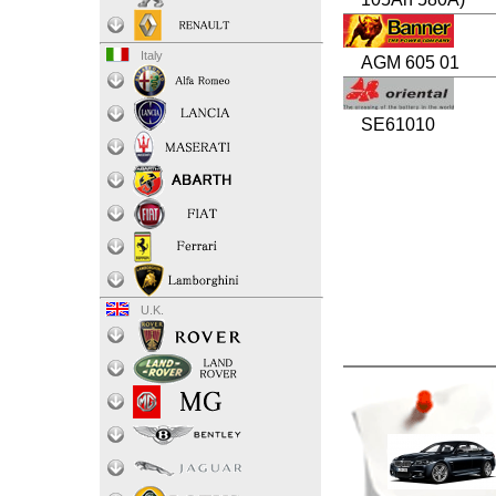
Italy
AGM 605 01
SE61010
U.K.