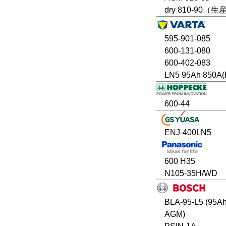
dry 810-90（
595-901-085
600-131-080
600-402-083
LN5 95Ah 850A(
600-44
ENJ-400LN5
600 H35
N105-35H/WD
BLA-95-L5 (95A
AGM)