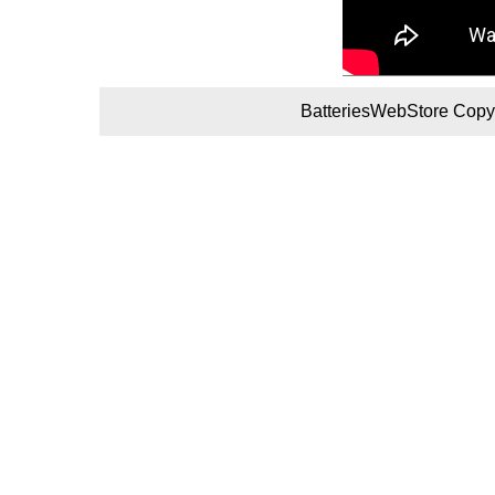
BatteriesWebStore Copyr