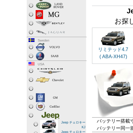
J
お探
Sweden
リミテッド4.7
( ABA-XH47)
USA
バッテリー搭載寸法
Jeep チェロキー
KJ
バッテリー同一規格：
Jeep チェロキー