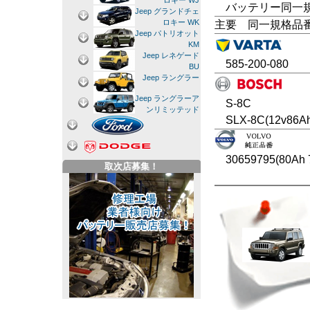
ロキー WJ
バッテリー同一規格：
Jeep グランドチェ
ロキー WK
主要 同一規格品
Jeep パトリオット
KM
Jeep レネゲード
585-200-080
BU
Jeep ラングラー
Jeep ラングラーア
S-8C
ンリミッテッド
SLX-8C(12v86A
30659795(80Ah 
取次店募集！