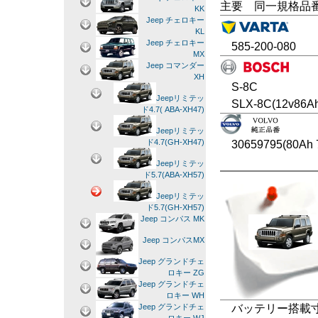
主要 同一規格品
KK
Jeep チェロキー
KL
Jeep チェロキー
585-200-080
MX
Jeep コマンダー
XH
S-8C
Jeepリミテッ
SLX-8C(12v86A
ド4.7( ABA-XH47)
Jeepリミテッ
ド4.7(GH-XH47)
30659795(80Ah 
Jeepリミテッ
ド5.7(ABA-XH57)
Jeepリミテッ
ド5.7(GH-XH57)
Jeep コンパス MK
Jeep コンパスMX
Jeep グランドチェ
ロキー ZG
Jeep グランドチェ
ロキー WH
バッテリー搭載寸法
Jeep グランドチェ