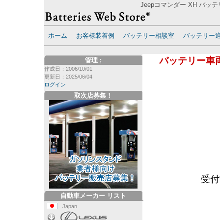
Jeepコマンダー XH バッ
ホーム
お客様装着例
バッテリー相談室
バッテリー
バッテリー車
管理
;
作成日：2006/10/01
更新日：2025/06/04
ログイン
取次店募集！
受付
自動車メーカー リスト
Japan