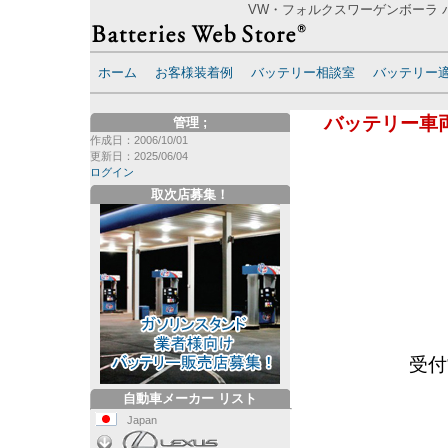
VW・フォルクスワーゲンボーラ バ
ホーム
お客様装着例
バッテリー相談室
バッテリー
バッテリー車
管理
;
作成日：2006/10/01
更新日：2025/06/04
ログイン
取次店募集！
受付
自動車メーカー リスト
Japan