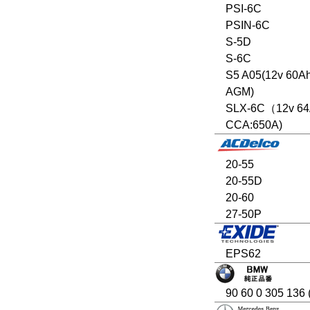
PSI-6C
PSIN-6C
S-5D
S-6C
S5 A05(12v 60A
AGM)
SLX-6C（12v 6
CCA:650A)
20-55
20-55D
20-60
27-50P
EPS62
90 60 0 305 136 