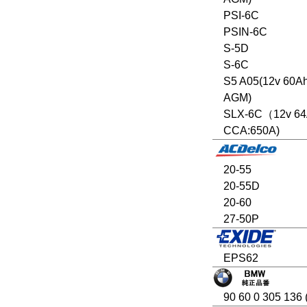
PSI-6C
PSIN-6C
S-5D
S-6C
S5 A05(12v 60A
AGM)
SLX-6C（12v 6
CCA:650A)
20-55
20-55D
20-60
27-50P
EPS62
90 60 0 305 136 