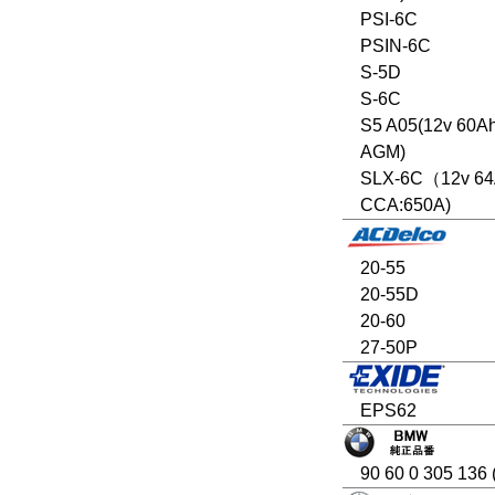
PSI-6C
PSIN-6C
S-5D
S-6C
S5 A05(12v 60A
AGM)
SLX-6C（12v 6
CCA:650A)
20-55
20-55D
20-60
27-50P
EPS62
90 60 0 305 136 