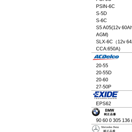
PSIN-6C
S-5D
S-6C
S5 A05(12v 60A
AGM)
SLX-6C（12v 6
CCA:650A)
20-55
20-55D
20-60
27-50P
EPS62
90 60 0 305 136 