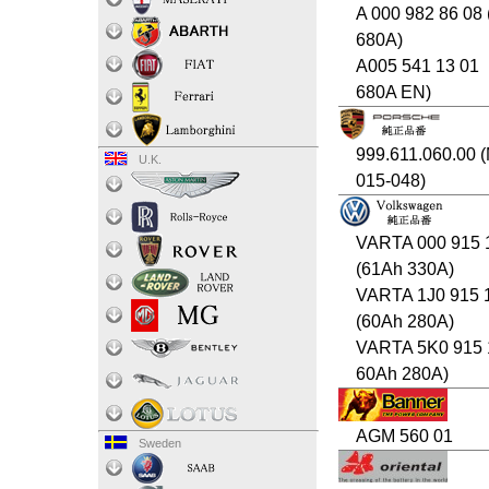
A 000 982 86 08
680A)
A005 541 13 01
680A EN)
999.611.060.00 
U.K.
015-048)
VARTA 000 915 
(61Ah 330A)
VARTA 1J0 915 
(60Ah 280A)
VARTA 5K0 915 
60Ah 280A)
AGM 560 01
Sweden