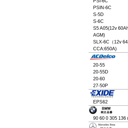
PSI-6C
PSIN-6C
S-5D
S-6C
S5 A05(12v 60A
AGM)
SLX-6C（12v 6
CCA:650A)
20-55
20-55D
20-60
27-50P
EPS62
90 60 0 305 136 