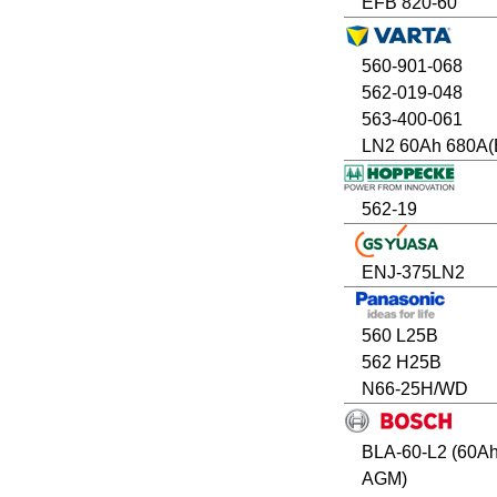
EFB 820-60
560-901-068
562-019-048
563-400-061
LN2 60Ah 680A(
562-19
ENJ-375LN2
560 L25B
562 H25B
N66-25H/WD
BLA-60-L2 (60A
AGM)