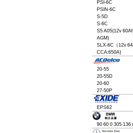
PSI-6C
PSIN-6C
S-5D
S-6C
S5 A05(12v 60A
AGM)
SLX-6C（12v 6
CCA:650A)
20-55
20-55D
20-60
27-50P
EPS62
90 60 0 305 136 