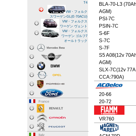
T4
BLA-70-L3 (70A
AGM)
VW・フォルク
スワーゲンGL(E-70ACU)
PSI-7C
VW・フォルクス
PSIN-7C
ワーゲン ヴェント
VW・フォルクス
S-6F
ワーゲン ゴルフ7
S-7C
オールトラック
S-7F
S5 A08(12v 70A
AGM)
SLX-7C(12v 77A
CCA:790A)
20-66
20-72
France
VR760
Italy