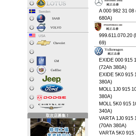
A 000 982 31 08
Sweden
680A)
999.611.070.20 
USA
69)
EXIDE 000 915 
(72Ah 380A)
EXIDE 5K0 915 
380A)
MOLL 1J0 915 1
380A)
MOLL 5K0 915 1
340A)
取次店募集！
VARTA 1J0 915 
(70Ah 380A)
VARTA 5K0 915 