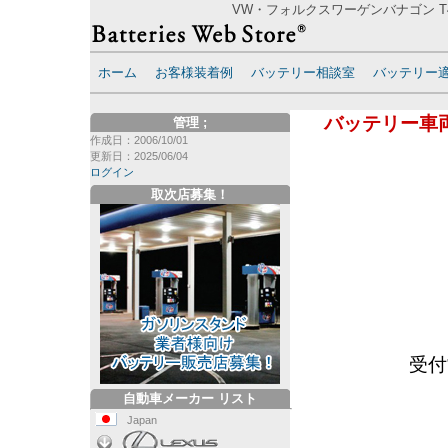
VW・フォルクスワーゲンバナゴン T4
ホーム
お客様装着例
バッテリー相談室
バッテリー
バッテリー車
管理
;
作成日：2006/10/01
更新日：2025/06/04
ログイン
取次店募集！
受付
自動車メーカー リスト
Japan