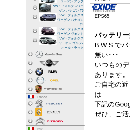
ワーゲン アップ
VW・フォルクスワー
ゲン バナゴン T3
VW・フォルクス
EPS65
ワーゲン バナゴン
T4
VW・フォルクス
バッテリー
ワーゲン ヴェント
VW・フォルクス
B.W.S
ワーゲン ゴルフ7
オールトラック
無い･･･
いつものデ
あります。
ご自宅の近
は
France
下記のGo
ぜひ、ご活
Italy