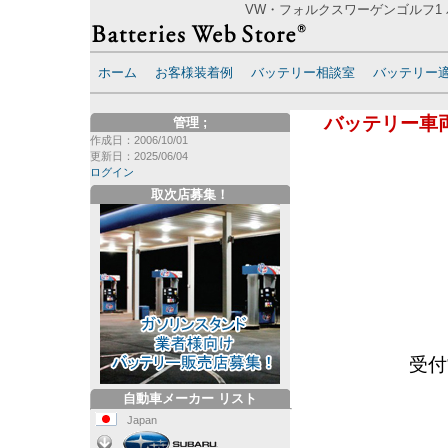
VW・フォルクスワーゲンゴルフ1 
ホーム
お客様装着例
バッテリー相談室
バッテリー
バッテリー車
管理
;
作成日：2006/10/01
更新日：2025/06/04
ログイン
取次店募集！
受付
自動車メーカー リスト
Japan