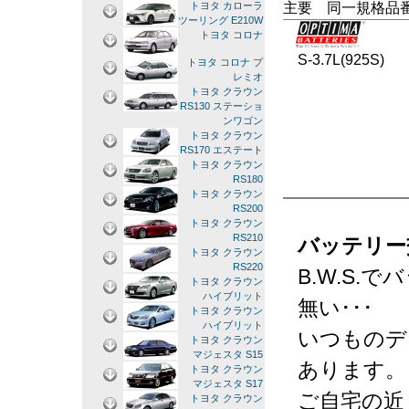
主要 同一規格品
トヨタ カローラ
ツーリング E210W
トヨタ コロナ
S-3.7L(925S)
トヨタ コロナ プ
レミオ
トヨタ クラウン
RS130 ステーショ
ンワゴン
トヨタ クラウン
RS170 エステート
トヨタ クラウン
RS180
トヨタ クラウン
RS200
トヨタ クラウン
RS210
バッテリー
トヨタ クラウン
RS220
B.W.S
トヨタ クラウン
ハイブリット
無い･･･
トヨタ クラウン
ハイブリット
いつものデ
トヨタ クラウン
マジェスタ S15
あります。
トヨタ クラウン
マジェスタ S17
ご自宅の近
トヨタ クラウン