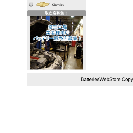
取次店募集！
BatteriesWebStore Copyr