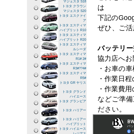
マジェスタ S18
は
トヨタ クラウン
マジェスタ S20
下記のGo
トヨタ エスクァイ
ア
トヨタ エスティマ
ぜひ、ご活
ハイブリット R10
トヨタ エスティマ
ハイブリット R20
トヨタ エスティマ
バッテリー
ルシーダ
トヨタ エスティマ
協力店へお
R1# 2#
トヨタ エスティマ
・お車の車
R3#??4#
トヨタ エスティマ
・作業日程
R5#
トヨタ GR ヤリス
・作業費用
トヨタ グランド
ハイエース
などご準備
トヨタ グランビア
ださい。
トヨタ ハリアー
トヨタ ハリアー
ハイブリット
トヨタ ハイエース
レジアス