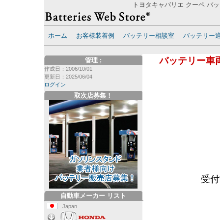
トヨタキャバリエ クーペ バッ
ホーム
お客様装着例
バッテリー相談室
バッテリー
バッテリー車
管理
;
作成日：2006/10/01
更新日：2025/06/04
ログイン
取次店募集！
受付
自動車メーカー リスト
Japan