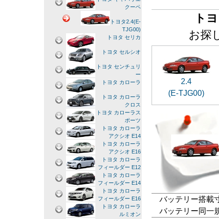
クーペ
トヨ
トヨタ2.4(E-
TJG00)
お探
トヨタ セリカ
トヨタ セルシオ
トヨタ センチュリ
ー
2.4
トヨタ カローラ
(E-TJG00)
トヨタ カローラ
クロス
トヨタ カローラス
ポーツ
トヨタ カローラ
アクシオ E14
トヨタ カローラ
アクシオ E16
トヨタ カローラ
フィールダー E12
トヨタ カローラ
フィールダー E14
トヨタ カローラ
バッテリー搭載寸法
フィールダー E16
トヨタ カローラ
バッテリー同一規格：58
ルミオン