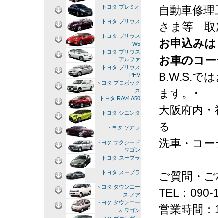
自動車修理
トヨタ プレミオ
トヨタ プリウス
さま等 取
トヨタ プリウス
お申込みは
W5
トヨタ プリウス
お車のコー
アルファ
トヨタ プリウス
B.W.S
PHV
トヨタ プロボック
ます。･
ス
トヨタ RAV4 A50
大阪府内・
トヨタ シエンタ
る
トヨタ ソアラ
洗車・コー
トヨタ サクシード
ワゴン
トヨタ スープラ
トヨタ スープラ
ご質問・ご
トヨタ タウンエー
TEL：090-1
ス ノア
トヨタ タウンエー
営業時間：1
ス ワゴン