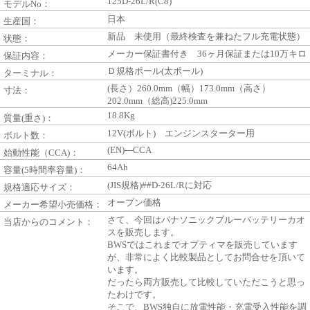
125D-26L/R(C8)
モデルNo：
日本
生産国：
新品 未使用（最終検査を兼ねたフル充電状態）
状態：
メーカー保証書付き 36ヶ月保証または10万キロ
保証内容：
Ｄ規格ポール(太ポール)
ターミナル：
(長さ）260.0mm（幅）173.0mm（高さ）
寸法：
202.0mm（総高)225.0mm
18.8Kg
質量(重さ)：
12V(ボルト) エンジンスターター用
ボルト数：
(EN)---CCA
始動性能（CCA)：
64Ah
容量(5時間率容量)：
(JIS規格)##D-26L/Rに対応
規格適応サイズ：
オープン価格
メーカー希望小売価格：
さて、今回はパナソニックブルーバッテリーカオ
当店からのコメント：
スを販売します。
BWSではこれまでオプティマを販売しています
が、非常によく比較製品としてお問合せを頂いて
います。
だったら両方販売して比較していただこうと思っ
たわけです。
そこで、BWS独自に放電性能・充電受入性能を調