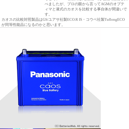
べましたが、プロの眼から言ってAGMのオプテ
ィマと液式のカオスを比較する事自体が間違いで
す。
カオスの比較対照製品はGS/ユアサ社製ECO.R IS・コウベ社製TuflongECO
が同等性能品になるのかと思います。