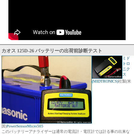
カオス 125D-26 バッテリーの出荷前診断テスト
ミド
トロ
ニク
ス
(MIDTRONICS)
社製(米
国)
PowerSensorMicro505
このバッテリーアナライザーは通常の電流計・電圧計では計る事の出来な