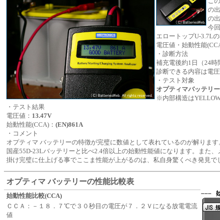
こ
の
の
今回
エロートップU-3.
電圧値・始動性能(C
・診断方法
補充電後約1日（24
診断できる内容は電圧
・テスト対象
オプティマ
バッテリー
※内部構造はYELLOWT
・テスト結果
電圧値：
13.47V
始動性能(CCA)：
(EN)861A
・コメント
オプティマ バッテリーの特徴が完璧に数値として表れているのが解ります
国産55D-23Lバッテリーと比べ2.4倍以上の始動性能値になります。また
掛け完璧に仕上げる事でここま性能が上がるのは、私自身驚くべき発見で
オプティマ バッテリーの性能比較表
始動性能比較(CCA)
ＣＣＡ：－１８．７℃で３０秒目の電圧が７．２Ｖになる放電電流
値