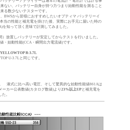
のバッテリーアナライザーは通常の電流計・電圧計では計る事
出来ない、バッテリー自身が持つ力つまり始動性能を測ること
出来る数少ないテスターです。
、BWSから皆様におすすめしたいオプティマ バッテリーイ
7Lの本当の性能と補充電を掛けた後、実際にお手元に届いた時の
CA)を知って頂く意味で計測してみました。
時間）放置しバッテリーが安定してからテストを行いました。
値・始動性能(CCA・瞬間出力電流値)です。
YELLOWTOP R-3.7L
OP U-3.7Lと同じです。
。 液式に比べ高い電圧、そして驚異的な始動性能値861Aは
、メーカー公表数値(カタログ数値)より
23%以上UP
と補充電を
した。