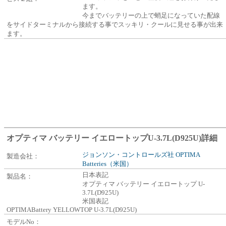
ます。
今までバッテリーの上で蛸足になっていた配線
をサイドターミナルから接続する事でスッキリ・クールに見せる事が出来
ます。
オプティマ バッテリー イエロートップU-3.7L(D925U)詳細
ジョンソン・コントロールズ社 OPTIMA
製造会社：
Batteries（米国）
日本表記
製品名：
オプティマ バッテリー イエロートップ U-
3.7L(D925U)
米国表記
OPTIMABattery YELLOWTOP U-3.7L(D925U)
モデルNo：