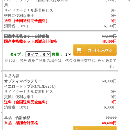
用）
サイドターミナル装着用ビス
0円
交換に便利な軍手
0円
送料
（全国送料完全無料）
0円
消費税（10%）
6,100円
国産車搭載セット合計
価格
67,100円
国産車搭載セット感謝合計
価格
48,400円
タイプ：
数量：
※代金引換発送をご利用の場合は、代金引換手数料324円が必要で
す。
単品内容
オプティマ
バッテリー
60,000円
イエロートップU-3.7L(D925U)
サイドターミナル装着用ビス
0円
交換に便利な軍手
0円
送料
（全国送料完全無料）
0円
消費税（10%）
6,000円
66,000
単品 合計
価格
単品 感謝合計
価格
48,400円