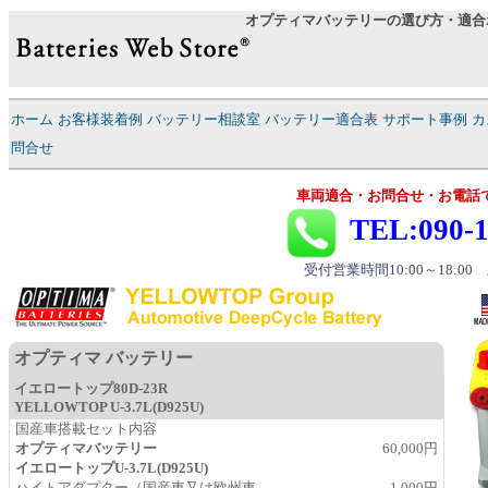
オプティマバッテリーの選び方・適合
ホーム
お客様装着例
バッテリー相談室
バッテリー適合表
サポート事例
カ
問合せ
車両適合・お問合せ・お電話
TEL:090-1
受付営業時間10:00～18:00
オプティマ バッテリー
イエロートップ
80D-23R
YELLOWTOP U-3.7L(D925U)
国産車搭載セット内容
オプティマ
バッテリー
60,000円
イエロートップU-3.7L(D925U)
ハイトアダプター（国産車又は欧州車
1,000円