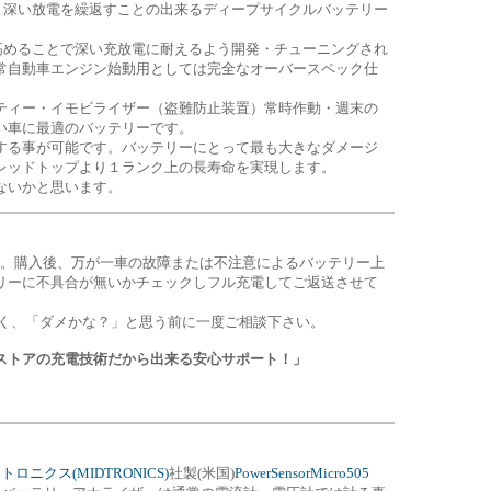
動と深い放電を繰返すことの出来るディープサイクルバッテリー
を高めることで深い充放電に耐えるよう開発・チューニングされ
常自動車エンジン始動用としては完全なオーバースペック仕
ティー・イモビライザー（盗難防止装置）常時作動・週末の
い車に最適のバッテリーです。
する事が可能です。バッテリーにとって最も大きなダメージ
レッドトップより１ランク上の長寿命を実現します。
ないかと思います。
す。購入後、万が一車の故障または不注意によるバッテリー上
リーに不具合が無いかチェックしフル充電してご返送させて
多く、「ダメかな？」と思う前に一度ご相談下さい。
ストアの充電技術だから出来る安心サポート！」
トロニクス(MIDTRONICS)
社製(米国)
PowerSensorMicro505