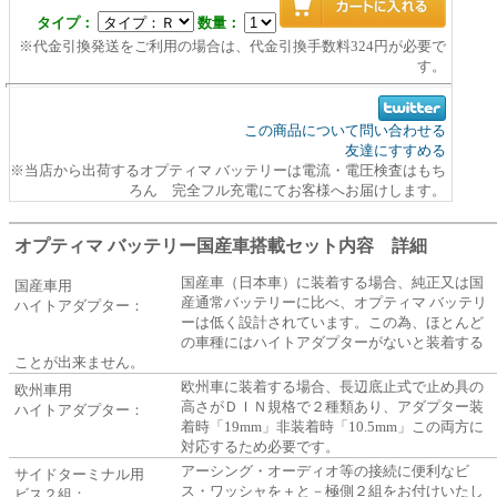
タイプ：
数量：
※代金引換発送をご利用の場合は、代金引換手数料324円が必要で
す。
この商品について問い合わせる
友達にすすめる
※当店から出荷するオプティマ バッテリーは電流・電圧検査はもち
ろん 完全フル充電にてお客様へお届けします。
オプティマ バッテリー国産車搭載セット内容 詳細
国産車（日本車）に装着する場合、純正又は国
国産車用
産通常バッテリーに比べ、オプティマ バッテリ
ハイトアダプター：
ーは低く設計されています。この為、ほとんど
の車種にはハイトアダプターがないと装着する
ことが出来ません。
欧州車に装着する場合、長辺底止式で止め具の
欧州車用
高さがＤＩＮ規格で２種類あり、アダプター装
ハイトアダプター：
着時「19mm」非装着時「10.5mm」この両方に
対応するため必要です。
アーシング・オーディオ等の接続に便利なビ
サイドターミナル用
ス・ワッシャを＋と－極側２組をお付けいたし
ビス２組：