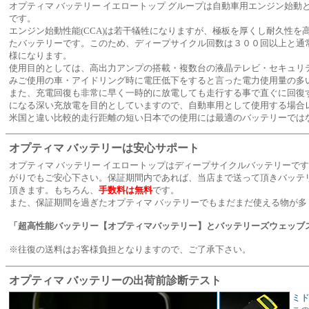
オプティマ バッテリー イエロートップ グループは自動車用エンジン始
です。
エンジン始動性能(CCA)は若干犠牲になりますが、極板を厚くし耐久性
たバッテリーです。このため、ディープサイクル回数は３００回以上と通
様になります。
使用目的としては、高出力アンプの搭載・複数台の液晶テレビ・セキュリ
みご使用の車・アイドリング時に電圧低下をすると言った電力使用量の多
また、充電回復も非常に早く一時的に放電しても走行する事で直ぐに回復
になる深い充放電を目的としていますので、自動車用として使用する場合
米国と違い比較的走行距離の短い日本での使用には最適のバッテリーでは
オプティマ バッテリーは安心サポート
オプティマ バッテリー イエロートップはディープサイクルバッテリーで
がりでもご安心下さい。保証期間内であれば、当店まで送って頂きバッテ
頂きます。もちろん、
手数料は無料
です。
また、保証期間を過ぎたオプティマ バッテリーでもまだまだ使える物が
「超高性能バッテリー【
オプティマ
バッテリー
】とバッテリーズウェッブ
※往復の送料はお客様負担となりますので、ご了承下さい。
オプティマ バッテリーの出荷前診断テスト
ミド