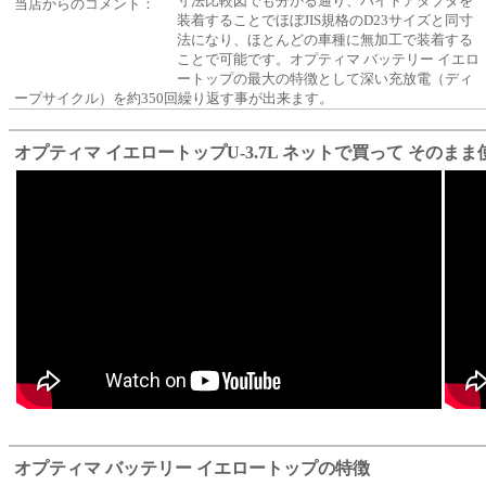
寸法比較図でも分かる通り、ハイトアダプタを
当店からのコメント：
装着することでほぼJIS規格のD23サイズと同寸
法になり、ほとんどの車種に無加工で装着する
ことで可能です。オプティマ バッテリー イエロ
ートップの最大の特徴として深い充放電（ディ
ープサイクル）を約350回繰り返す事が出来ます。
オプティマ イエロートップU-3.7L ネットで買って そのま
オプティマ バッテリー イエロートップの特徴