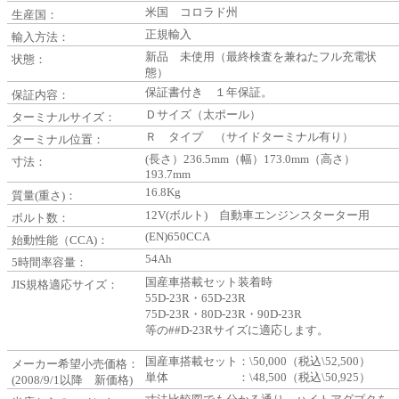
米国 コロラド州
生産国：
正規輸入
輸入方法：
新品 未使用（最終検査を兼ねたフル充電状
状態：
態）
保証書付き １年保証。
保証内容：
Ｄサイズ（太ポール）
ターミナルサイズ：
Ｒ タイプ （サイドターミナル有り）
ターミナル位置：
(長さ）236.5mm（幅）173.0mm（高さ）
寸法：
193.7mm
16.8Kg
質量(重さ)：
12V(ボルト) 自動車エンジンスターター用
ボルト数：
(EN)650CCA
始動性能（CCA)：
54Ah
5時間率容量：
国産車搭載セット装着時
JIS規格適応サイズ：
55D-23R・65D-23R
75D-23R・80D-23R・90D-23R
等の##D-23Rサイズに適応します。
国産車搭載セット：\50,000（税込\52,500）
メーカー希望小売価格：
単体 ：\48,500（税込\50,925）
(2008/9/1以降 新価格)