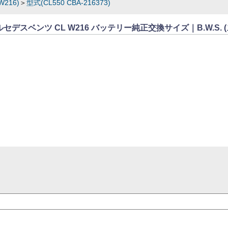
W216)
＞
型式(CL550 CBA-216373)
3】メルセデスベンツ CL W216 バッテリー純正交換サイズ｜B.W.