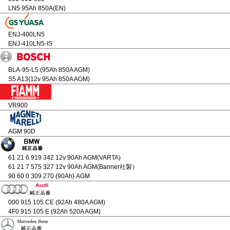
LN5 95Ah 850A(EN)
ENJ-400LN5
ENJ-410LN5-IS
BLA-95-L5 (95Ah 850A AGM)
S5 A13(12v 95Ah 850A AGM)
VR900
AGM 90D
61 21 6 919 342 12v 90Ah AGM(VARTA)
61 21 7 575 327 12v 90Ah AGM(Banner社製）
90 60 0 309 270 (90Ah) AGM
000 915 105 CE (92Ah 480A AGM)
4F0 915 105 E (92Ah 520A AGM)