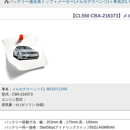
バッテリー適合表トップ
＞
メーカー(メルセデスベンツ)
＞
車名(CL 
【CL550 CBA-21637
車名：
メルセデスベンツ CL W216 CL550
型式：CBA-216373
エンジン型式：
排気量：cc (ガソリン 仕様)
バッテリー搭載寸法：幅：353mm 奥：175mm 高：190mm
バッテリー同一規格：StartStop(アイドリングストップ対応) AGM95Ah