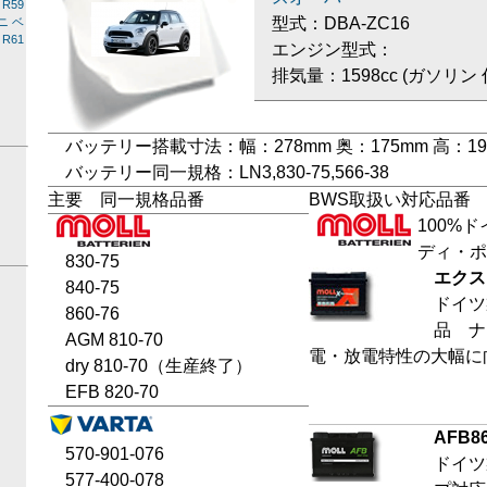
R59
型式：DBA-ZC16
ミニ ベ
R61
エンジン型式：
排気量：1598cc (ガソリン 
バッテリー搭載寸法：幅：278mm 奥：175mm 高：19
バッテリー同一規格：LN3,830-75,566-38
主要 同一規格品番
BWS取扱い対応品番
100%
ディ・ポ
830-75
エクス
840-75
ドイツ
860-76
品 ナ
AGM 810-70
電・放電特性の大幅に
dry 810-70（生産終了）
EFB 820-70
AFB
8
570-901-076
ドイツ
577-400-078