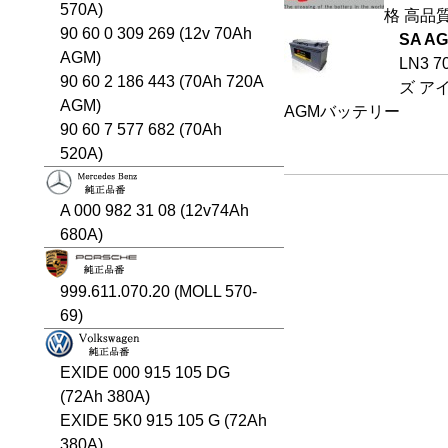
570A)
格 高品
90 60 0 309 269 (12v 70Ah
SA 
AGM)
LN3 
90 60 2 186 443 (70Ah 720A
ズ ア
AGM)
AGMバッテリー
90 60 7 577 682 (70Ah
520A)
A 000 982 31 08 (12v74Ah
680A)
999.611.070.20 (MOLL 570-
69)
EXIDE 000 915 105 DG
(72Ah 380A)
EXIDE 5K0 915 105 G (72Ah
380A)