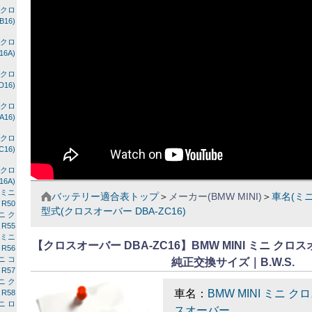
Iクロ
16)
Iクロ
6A)
Iクロ
16)
Iクロ
16)
Iクロ
16)
Iクロ
6A)
I ミニ
バッテリー適合表トップ
＞
メーカー(BMW MINI)
＞
車名(ミニ
R50
型式(クロスオーバー DBA-ZC16)
ミニ ク
R55
I ミニ
【クロスオーバー DBA-ZC16】BMW MINI ミニ クロ
R56
ミニ コ
純正交換サイズ｜B.W.S.
R57
ミニ ク
車名：
BMW MINI ミニ ク
R58
ミニ ロ
スオーバー