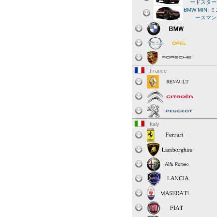
ードスター 
BMW MINI 
ースマン 
France
Italy