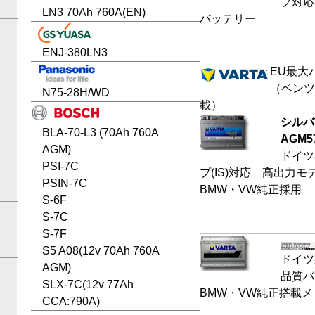
プ対応
LN3 70Ah 760A(EN)
バッテリー
ENJ-380LN3
EU最大
（ベンツ
N75-28H/WD
載）
シルバ
BLA-70-L3 (70Ah 760A
AGM
5
AGM)
ドイツ
PSI-7C
プ(IS)対応 高出力
PSIN-7C
BMW・VW純正採用
S-6F
S-7C
S-7F
S5 A08(12v 70Ah 760A
ドイツ
AGM)
品質バ
SLX-7C(12v 77Ah
BMW・VW純正搭載メ
CCA:790A)