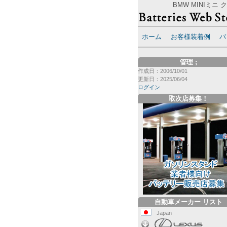
BMW MINIミニ
ホーム
お客様装着例
バ
管理
;
作成日：2006/10/01
更新日：2025/06/04
ログイン
取次店募集！
自動車メーカー リスト
Japan