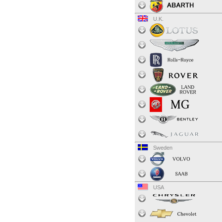
U.K.
Sweden
USA