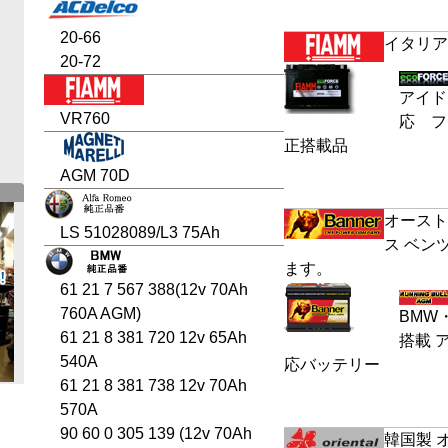
20-66
イタリア
20-72
アイド
VR760
応 フ
正搭載品
AGM 70D
オースト
LS 51028089/L3 75Ah
ス ベン
ます。
61 21 7 567 388(12v 70Ah
760A AGM)
BMW
61 21 8 381 720 12v 65Ah
搭載 
540A
応バッテリー
61 21 8 381 738 12v 70Ah
570A
90 60 0 305 139 (12v 70Ah
韓国製 