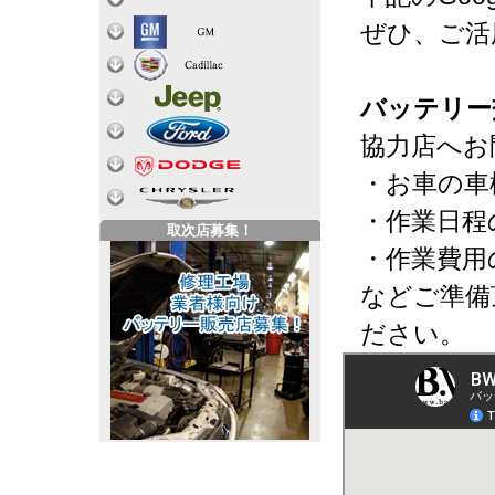
ぜひ、ご活
バッテリー
協力店へお
・お車の車
・作業日程
取次店募集！
・作業費用
などご準備
ださい。