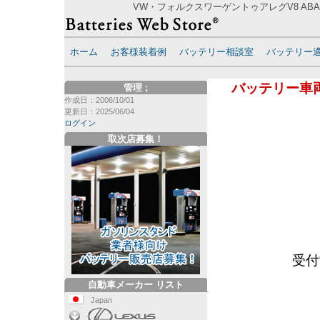
VW・フォルクスワーゲントゥアレグV8 ABA-
ホーム
お客様装着例
バッテリー相談室
バッテリー
バッテリー車
管理
;
作成日：2006/10/01
更新日：2025/06/04
ログイン
取次店募集！
受付
自動車メーカー リスト
Japan