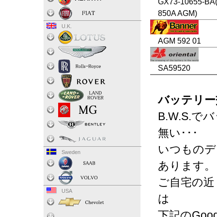
GX73-10655-BA(
850A AGM)
U.K.
AGM 592 01
SA59520
バッテリー
B.W.S
無い･･･
いつものデ
Sweden
あります。
ご自宅の近
USA
は
下記のGo