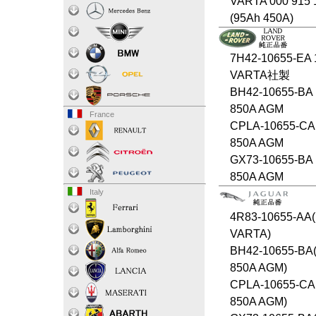
VARTA 000 915 
(95Ah 450A)
7H42-10655-EA 
VARTA社製
BH42-10655-BA 
850A AGM
France
CPLA-10655-CA
850A AGM
GX73-10655-BA 
850A AGM
Italy
4R83-10655-AA(
VARTA)
BH42-10655-BA(
850A AGM)
CPLA-10655-CA
850A AGM)