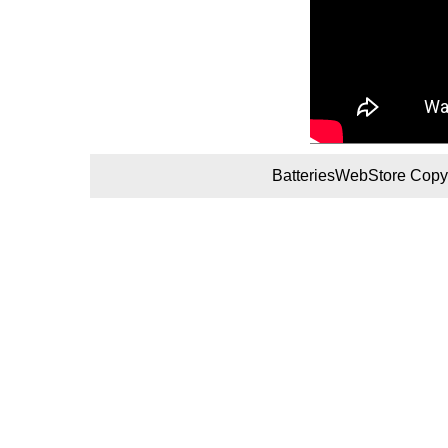
BatteriesWebStore Copyr