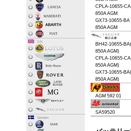
CPLA-10655-CA
850A AGM
GX73-10655-BA 
850A AGM
U.K.
BH42-10655-BA(
850A AGM)
CPLA-10655-CA
850A AGM)
GX73-10655-BA(
850A AGM)
AGM 592 01
SA59520
Sweden