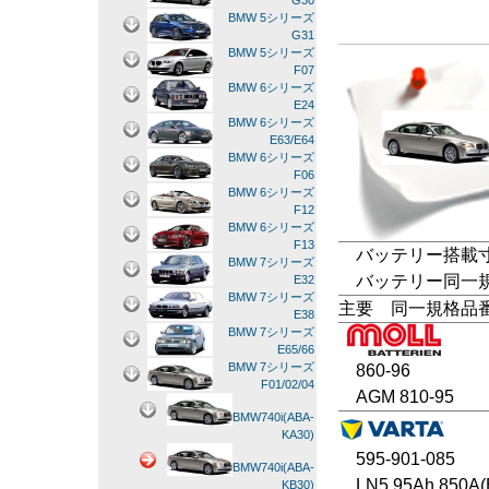
G30
BMW 5シリーズ
G31
BMW 5シリーズ
F07
BMW 6シリーズ
E24
BMW 6シリーズ
E63/E64
BMW 6シリーズ
F06
BMW 6シリーズ
F12
BMW 6シリーズ
F13
バッテリー搭載寸法
BMW 7シリーズ
バッテリー同一規格
E32
BMW 7シリーズ
主要 同一規格品
E38
BMW 7シリーズ
E65/66
BMW 7シリーズ
860-96
F01/02/04
AGM 810-95
BMW740i(ABA-
KA30)
595-901-085
BMW740i(ABA-
LN5 95Ah 850A(
KB30)