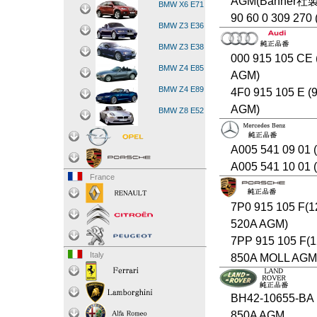
AGM(Banner社
BMW X6 E71
90 60 0 309 270
BMW Z3 E36
BMW Z3 E38
000 915 105 CE
BMW Z4 E85
AGM)
BMW Z4 E89
4F0 915 105 E (
AGM)
BMW Z8 E52
A005 541 09 01
A005 541 10 01
France
7P0 915 105 F(1
520A AGM)
7PP 915 105 F(
Italy
850A MOLL AGM 
BH42-10655-BA 
850A AGM