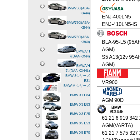
BMW750i(ABA-
KA44)
ENJ-400LN5
BMW750i(ABA-
ENJ-410LN5-IS
KB44)
BMW760i(ABA-
BLA-95-L5 (95A
KB60)
AGM)
BMWA/H
S5 A13(12v 95A
7(DAA-KX44)
AGM)
BMWA/H
7L(DAA-KX44L)
BMW 8シリーズ
E31
VR900
BMW M シリーズ
BMW X1 E84
AGM 90D
BMW X3 E83
BMW X3 F25
61 21 6 919 342
BMW X5 E53
AGM(VARTA)
61 21 7 575 327
BMW X5 E70