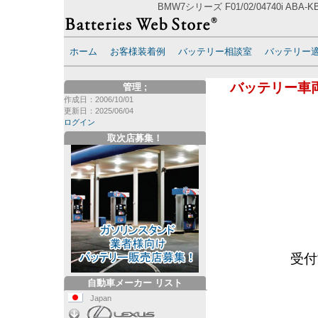
BMW7シリーズ F01/02/04740i AB
ホーム
お客様装着例
バッテリー相談室
バッテリー
バッテリー車
管理
;
作成日：2006/10/01
更新日：2025/06/04
ログイン
取次店募集！
受付
自動車メーカー リスト
Japan