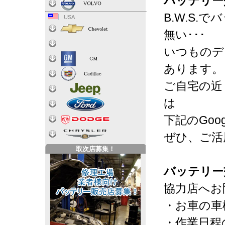
バッテリー
B.W.S
USA
無い･･･
いつものデ
あります。
ご自宅の近
は
下記のGo
ぜひ、ご活
取次店募集！
バッテリー
協力店へお
・お車の車
・作業日程